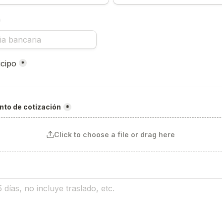
oxes field
icipo
*
to de cotización
*
Click to choose a file or drag here