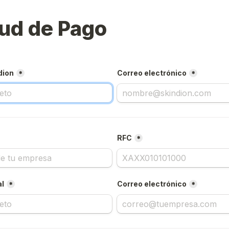
tud de Pago
dion
Correo electrónico
*
*
RFC
*
al
Correo electrónico
*
*