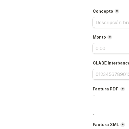
Concepto
*
Monto
*
CLABE Interbanc
Factura PDF 
*
Factura XML
*